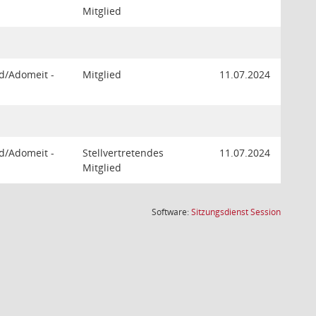
Mitglied
nd/Adomeit -
Mitglied
11.07.2024
nd/Adomeit -
Stellvertretendes
11.07.2024
Mitglied
(Wird in
Software:
Sitzungsdienst
Session