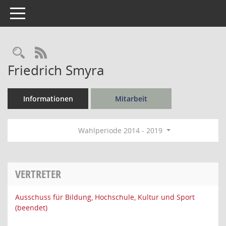
Toggle navigation
Rechercheauswahl
RSS-Feed
Friedrich Smyra
Informationen
Mitarbeit
Wahlperiode 2014 - 2019
VERTRETER
Ausschuss für Bildung, Hochschule, Kultur und Sport
(beendet)