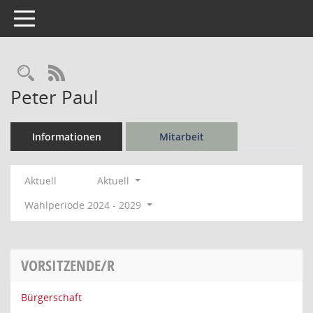
Toggle navigation
Rechercheauswahl
RSS-Feed
Peter Paul
Informationen
Mitarbeit
Aktuell
Aktuell
Wahlperiode 2024 - 2029
VORSITZENDE/R
Bürgerschaft