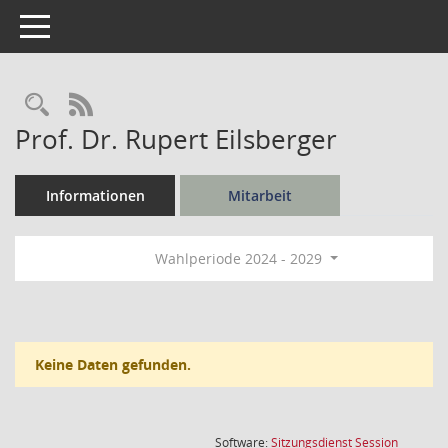
Toggle navigation
Rechercheauswahl
RSS-Feed
Prof. Dr. Rupert Eilsberger
Informationen
Mitarbeit
Wahlperiode 2024 - 2029
Keine Daten gefunden.
(Wird in
Software:
Sitzungsdienst
Session