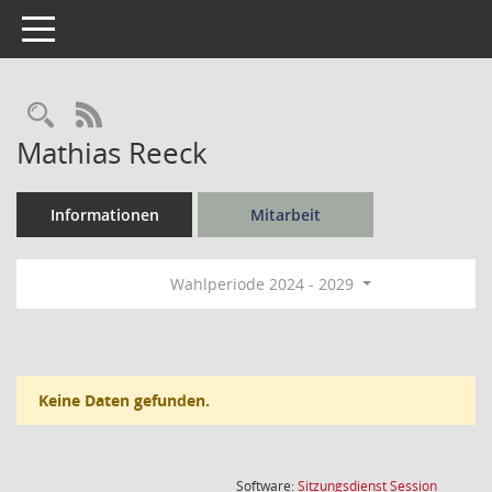
Toggle navigation
Rechercheauswahl
RSS-Feed
Mathias Reeck
Informationen
Mitarbeit
Wahlperiode 2024 - 2029
Keine Daten gefunden.
(Wird in
Software:
Sitzungsdienst
Session