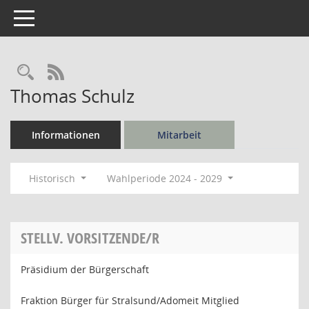
Toggle navigation
Rechercheauswahl
RSS-Feed
Thomas Schulz
Informationen
Mitarbeit
Historisch
Wahlperiode 2024 - 2029
STELLV. VORSITZENDE/R
Präsidium der Bürgerschaft
Fraktion Bürger für Stralsund/Adomeit Mitglied