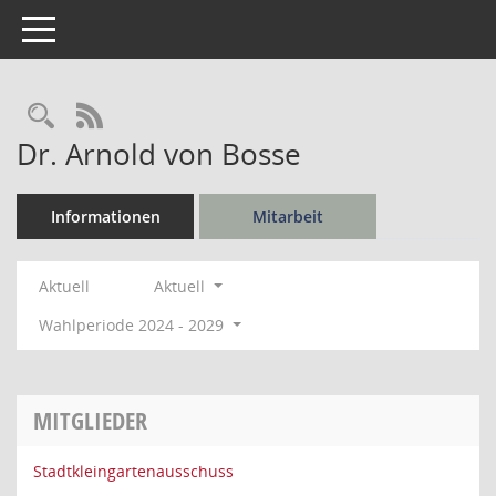
Toggle navigation
Rechercheauswahl
RSS-Feed
Dr. Arnold von Bosse
Informationen
Mitarbeit
Aktuell
Aktuell
Wahlperiode 2024 - 2029
MITGLIEDER
Stadtkleingartenausschuss