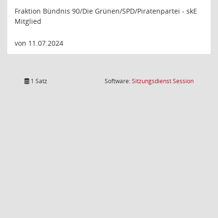
Fraktion Bündnis 90/Die Grünen/SPD/Piratenpartei - skE
Mitglied
von 11.07.2024
(Wird in
1 Satz
Software:
Sitzungsdienst
Session