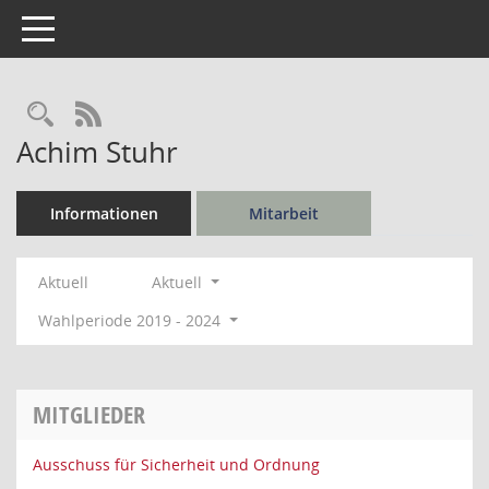
Toggle navigation
Rechercheauswahl
RSS-Feed
Achim Stuhr
Informationen
Mitarbeit
Aktuell
Aktuell
Wahlperiode 2019 - 2024
MITGLIEDER
Ausschuss für Sicherheit und Ordnung