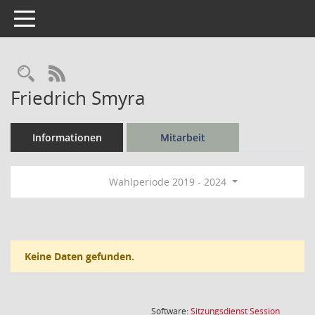
Toggle navigation
Rechercheauswahl
RSS-Feed
Friedrich Smyra
Informationen
Mitarbeit
Wahlperiode 2019 - 2024
Keine Daten gefunden.
(Wird in
Software:
Sitzungsdienst
Session