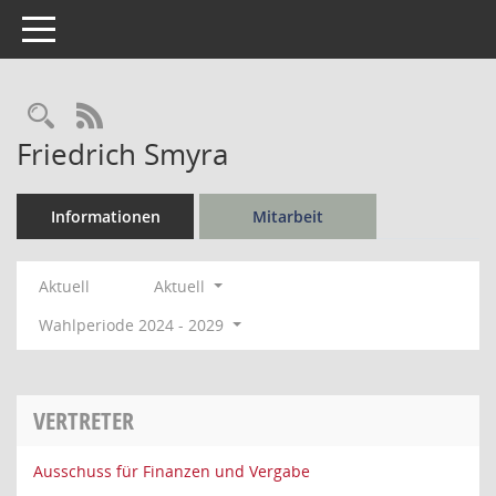
Toggle navigation
Rechercheauswahl
RSS-Feed
Friedrich Smyra
Informationen
Mitarbeit
Aktuell
Aktuell
Wahlperiode 2024 - 2029
VERTRETER
Ausschuss für Finanzen und Vergabe