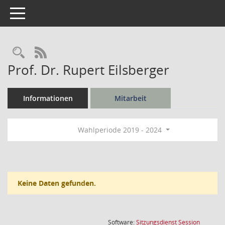
Toggle navigation
Rechercheauswahl
RSS-Feed
Prof. Dr. Rupert Eilsberger
Informationen
Mitarbeit
Wahlperiode 2019 - 2024
Keine Daten gefunden.
(Wird in
Software:
Sitzungsdienst
Session