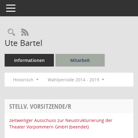
Toggle navigation
Rechercheauswahl
RSS-Feed
Ute Bartel
Informationen
Mitarbeit
Historisch
Wahlperiode 2014 - 2019
STELLV. VORSITZENDE/R
zeitweiliger Ausschuss zur Neustrukturierung der
Theater Vorpommern GmbH (beendet)