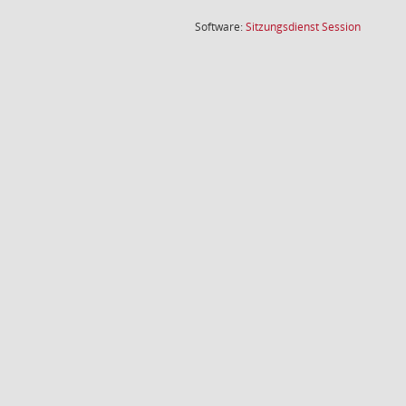
(Wird in
Software:
Sitzungsdienst
Session