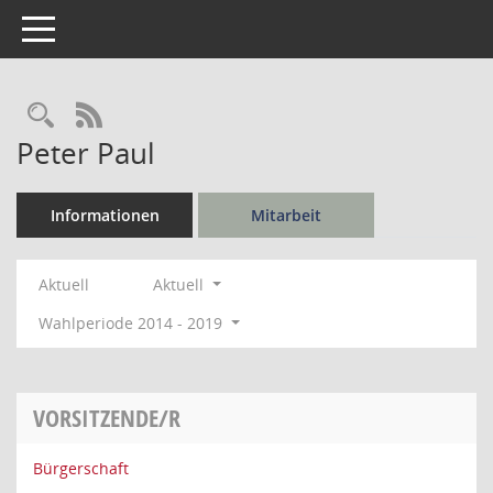
Toggle navigation
Rechercheauswahl
RSS-Feed
Peter Paul
Informationen
Mitarbeit
Aktuell
Aktuell
Wahlperiode 2014 - 2019
VORSITZENDE/R
Bürgerschaft