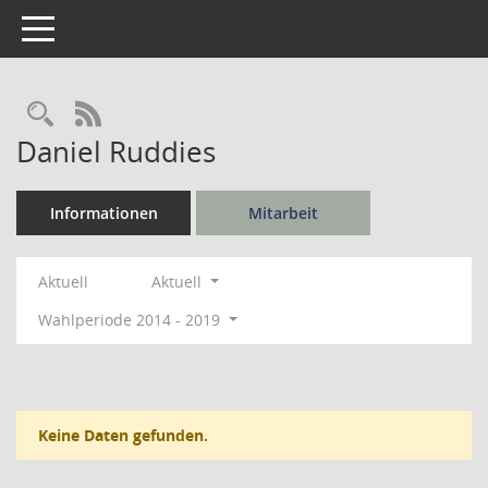
Toggle navigation
Rechercheauswahl
RSS-Feed
Daniel Ruddies
Informationen
Mitarbeit
Aktuell
Aktuell
Wahlperiode 2014 - 2019
Keine Daten gefunden.