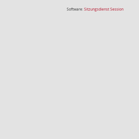
(Wird in
Software:
Sitzungsdienst
Session