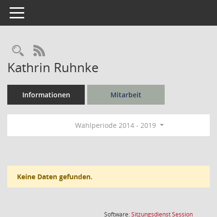
Toggle navigation
Rechercheauswahl
RSS-Feed
Kathrin Ruhnke
Informationen
Mitarbeit
Wahlperiode 2014 - 2019
Keine Daten gefunden.
(Wird in
Software:
Sitzungsdienst
Session