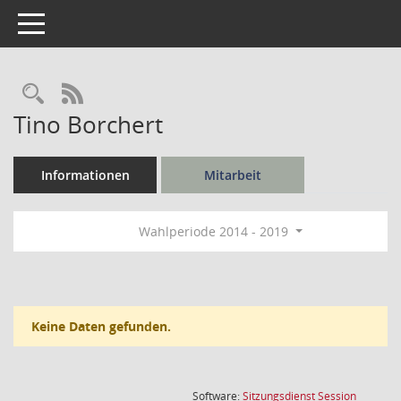
Toggle navigation
Rechercheauswahl
RSS-Feed
Tino Borchert
Informationen
Mitarbeit
Wahlperiode 2014 - 2019
Keine Daten gefunden.
(Wird in
Software:
Sitzungsdienst
Session