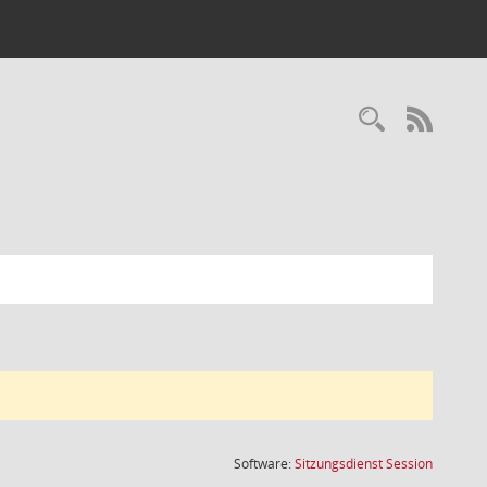
Recherc
RSS-
(Wird in
Software:
Sitzungsdienst
Session