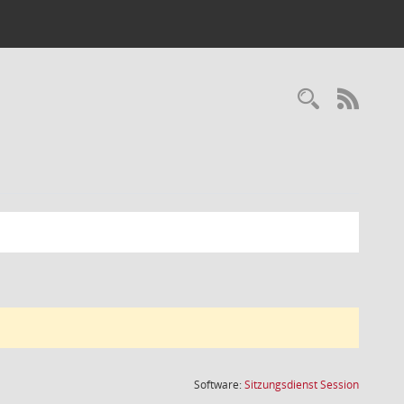
Recherc
RSS-
(Wird in
Software:
Sitzungsdienst
Session