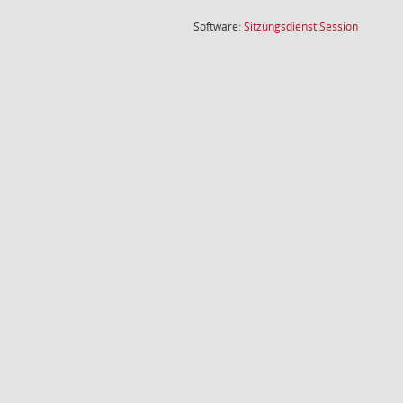
(Wird in
Software:
Sitzungsdienst
Session