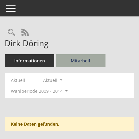
Toggle navigation
Rechercheauswahl
RSS-Feed
Dirk Döring
Informationen
Mitarbeit
Aktuell
Aktuell
Wahlperiode 2009 - 2014
Keine Daten gefunden.