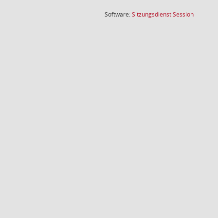
(Wird in
Software:
Sitzungsdienst
Session