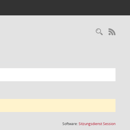
Recherc
RSS-
(Wird in
Software:
Sitzungsdienst
Session