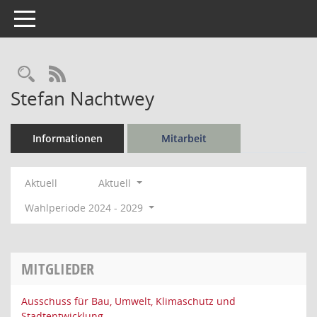
Toggle navigation
Rechercheauswahl
RSS-Feed
Stefan Nachtwey
Informationen
Mitarbeit
Aktuell
Aktuell
Wahlperiode 2024 - 2029
MITGLIEDER
Ausschuss für Bau, Umwelt, Klimaschutz und
Stadtentwicklung