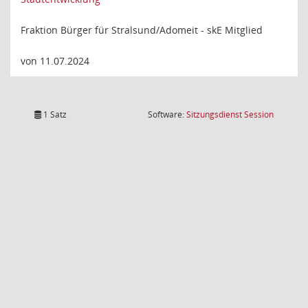
Fraktion Bürger für Stralsund/Adomeit - skE Mitglied
von 11.07.2024
(Wird in
1 Satz
Software:
Sitzungsdienst
Session