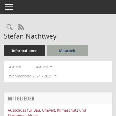
Toggle navigation
Rechercheauswahl
RSS-Feed
Stefan Nachtwey
Informationen
Mitarbeit
Aktuell
Aktuell
Wahlperiode 2024 - 2029
MITGLIEDER
Ausschuss für Bau, Umwelt, Klimaschutz und
Stadtentwicklung