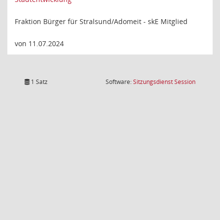
Fraktion Bürger für Stralsund/Adomeit - skE Mitglied
von 11.07.2024
(Wird in
1 Satz
Software:
Sitzungsdienst
Session