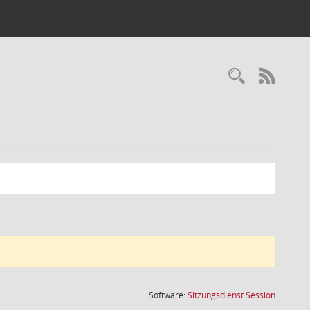
Recherc
RSS-
(Wird in
Software:
Sitzungsdienst
Session