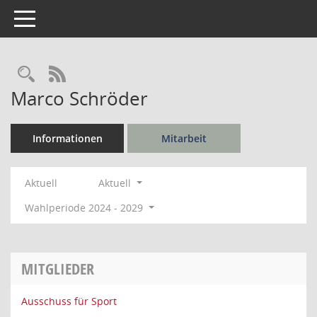
Toggle navigation
Rechercheauswahl
RSS-Feed
Marco Schröder
Informationen
Mitarbeit
Aktuell
Aktuell
Wahlperiode 2024 - 2029
MITGLIEDER
Ausschuss für Sport