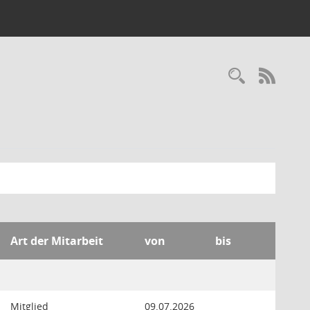
Recherc
RSS-
Art der Mitarbeit
von
bis
Mitglied
09.07.2026