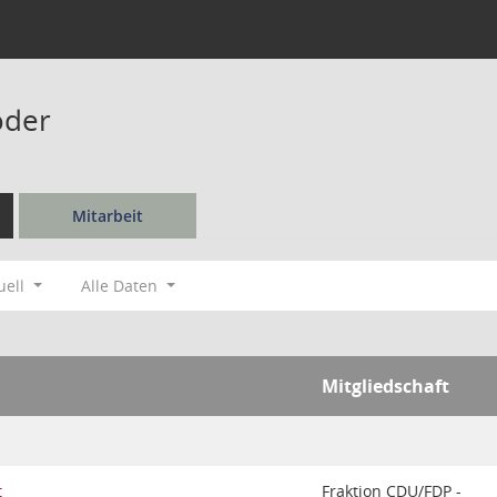
öder
Mitarbeit
uell
Alle Daten
Mitgliedschaft
t
Fraktion CDU/FDP -