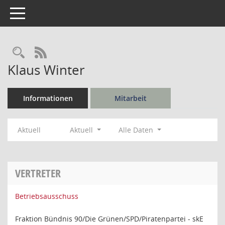
Toggle navigation
Rechercheauswahl
RSS-Feed
Klaus Winter
Informationen
Mitarbeit
Aktuell
Aktuell
Alle Daten
VERTRETER
Betriebsausschuss
Fraktion Bündnis 90/Die Grünen/SPD/Piratenpartei - skE