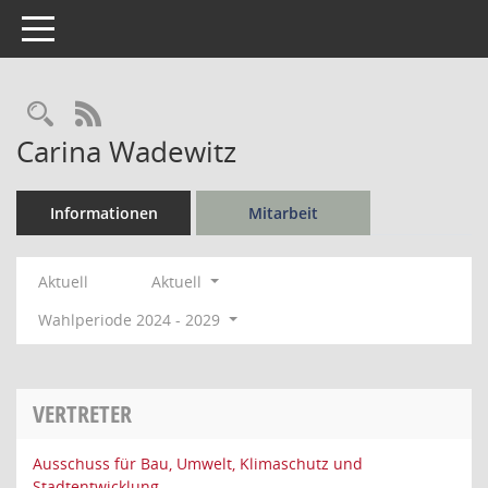
Toggle navigation
Rechercheauswahl
RSS-Feed
Carina Wadewitz
Informationen
Mitarbeit
Aktuell
Aktuell
Wahlperiode 2024 - 2029
VERTRETER
Ausschuss für Bau, Umwelt, Klimaschutz und
Stadtentwicklung