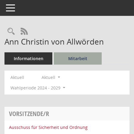
Toggle navigation
Rechercheauswahl
RSS-Feed
Ann Christin von Allwörden
Informationen
Mitarbeit
Aktuell
Aktuell
Wahlperiode 2024 - 2029
VORSITZENDE/R
Ausschuss für Sicherheit und Ordnung