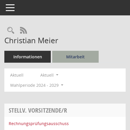
Toggle navigation
Rechercheauswahl
RSS-Feed
Christian Meier
Informationen
Mitarbeit
Aktuell
Aktuell
Wahlperiode 2024 - 2029
STELLV. VORSITZENDE/R
Rechnungsprüfungsausschuss