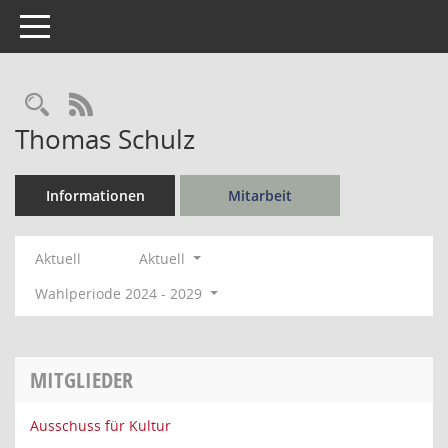
Toggle navigation
Rechercheauswahl
RSS-Feed
Thomas Schulz
Informationen
Mitarbeit
Aktuell
Aktuell
Wahlperiode 2024 - 2029
MITGLIEDER
Ausschuss für Kultur