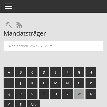
Toggle navigation
Rechercheauswahl
RSS-Feed
Mandatsträger
Wahlperiode 2024 - 2029
A
B
C
D
E
F
G
H
I
J
K
L
M
N
O
P
Q
R
S
T
U
V
W
X
Y
Z
Alle