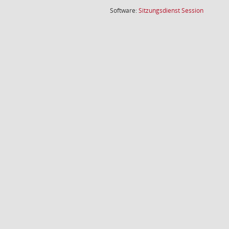
(Wird in
Software:
Sitzungsdienst
Session