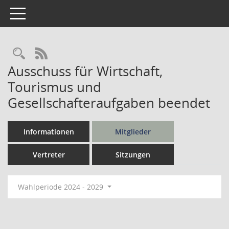
Toggle navigation
Rechercheauswahl
RSS-Feed
Ausschuss für Wirtschaft,
Tourismus und
Gesellschafteraufgaben beendet
Informationen
Mitglieder
Vertreter
Sitzungen
Wahlperiode 2024 - 2029