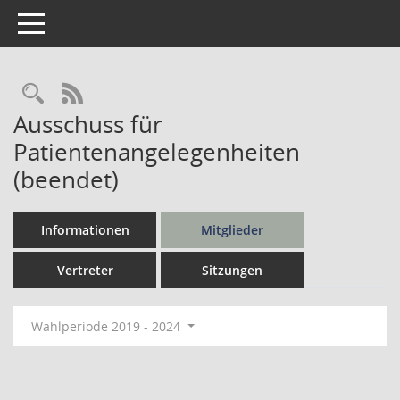
Toggle navigation
Rechercheauswahl
RSS-Feed
Ausschuss für
Patientenangelegenheiten
(beendet)
Informationen
Mitglieder
Vertreter
Sitzungen
Wahlperiode 2019 - 2024