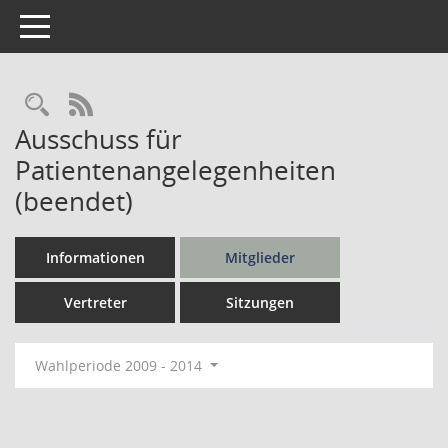
Toggle navigation
Rechercheauswahl
RSS-Feed
Ausschuss für
Patientenangelegenheiten
(beendet)
Informationen
Mitglieder
Vertreter
Sitzungen
Wahlperiode 2009 - 2014