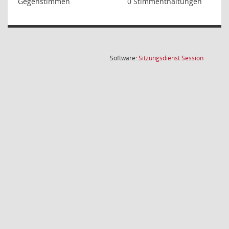
Gegenstimmen
0 Stimmenthaltungen
(Wird in
Software:
Sitzungsdienst
Session