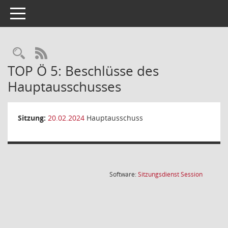
Toggle navigation
Rechercheauswahl
RSS-Feed
TOP Ö 5: Beschlüsse des
Hauptausschusses
Sitzung:
20.02.2024
Hauptausschuss
(Wird in
Software:
Sitzungsdienst
Session