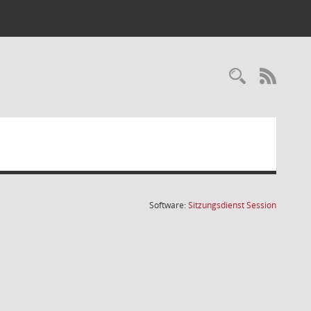
Recherc
RSS-
(Wird in
Software:
Sitzungsdienst
Session