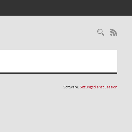
Recherc
RSS-
(Wird in
Software:
Sitzungsdienst
Session