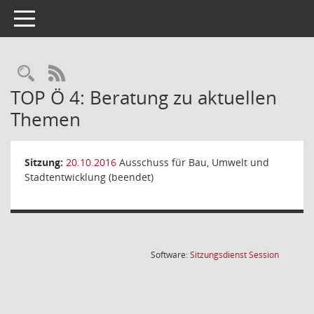
Toggle navigation
Rechercheauswahl
RSS-Feed
TOP Ö 4: Beratung zu aktuellen
Themen
Sitzung:
20.10.2016
Ausschuss für Bau, Umwelt und
Stadtentwicklung (beendet)
(Wird in
Software:
Sitzungsdienst
Session