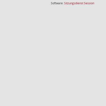
(Wird in
Software:
Sitzungsdienst
Session