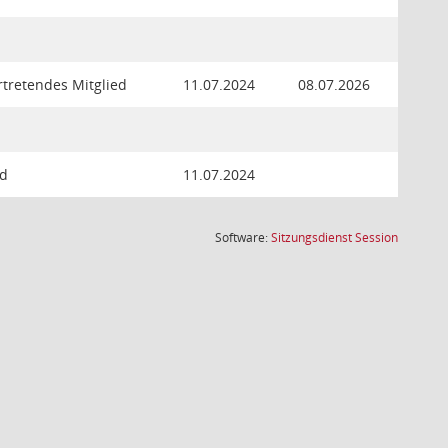
rtretendes Mitglied
11.07.2024
08.07.2026
ed
11.07.2024
(Wird in
Software:
Sitzungsdienst
Session