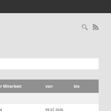
Recherc
RSS-
er Mitarbeit
von
bis
ed
09.07.2026