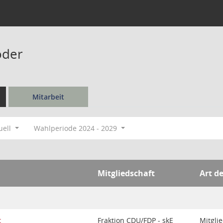
öder
Mitarbeit
uell
Wahlperiode 2024 - 2029
Mitgliedschaft
Art d
t
Fraktion CDU/FDP - skE
Mitgli