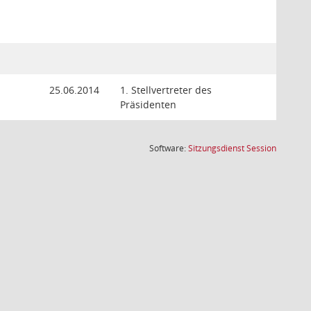
25.06.2014
1. Stellvertreter des
Präsidenten
(Wird in
Software:
Sitzungsdienst
Session