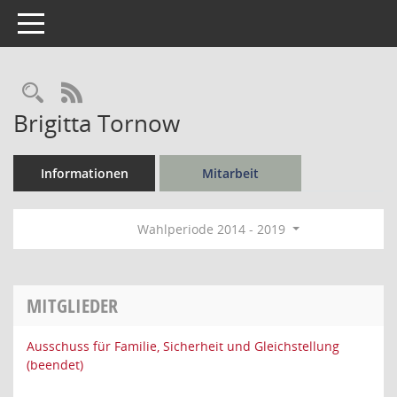
Toggle navigation
Rechercheauswahl
RSS-Feed
Brigitta Tornow
Informationen
Mitarbeit
Wahlperiode 2014 - 2019
MITGLIEDER
Ausschuss für Familie, Sicherheit und Gleichstellung
(beendet)