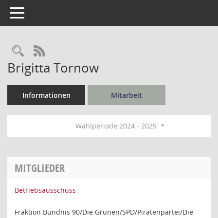
Toggle navigation
Rechercheauswahl
RSS-Feed
Brigitta Tornow
Informationen
Mitarbeit
Wahlperiode 2024 - 2029
MITGLIEDER
Betriebsausschuss
Fraktion Bündnis 90/Die Grünen/SPD/Piratenpartei/Die