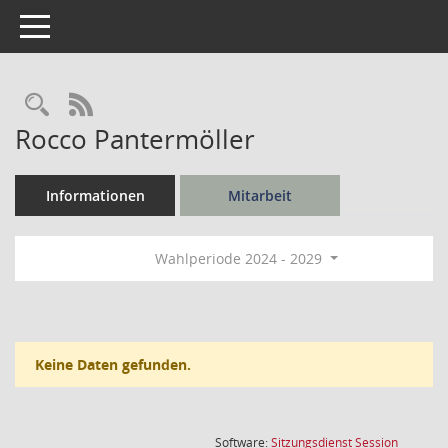
Toggle navigation
Rechercheauswahl
RSS-Feed
Rocco Pantermöller
Informationen
Mitarbeit
Wahlperiode 2024 - 2029
Keine Daten gefunden.
(Wird in
Software:
Sitzungsdienst
Session