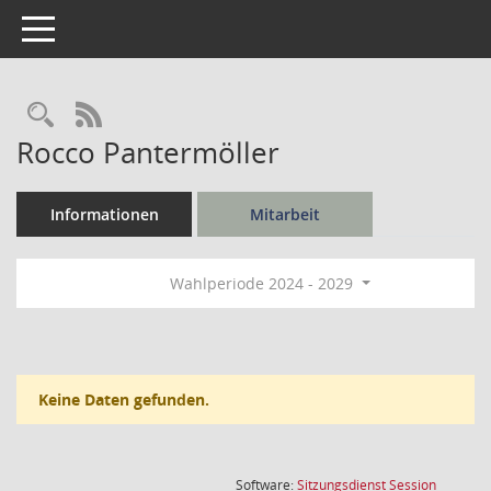
Toggle navigation
Rechercheauswahl
RSS-Feed
Rocco Pantermöller
Informationen
Mitarbeit
Wahlperiode 2024 - 2029
Keine Daten gefunden.
(Wird in
Software:
Sitzungsdienst
Session