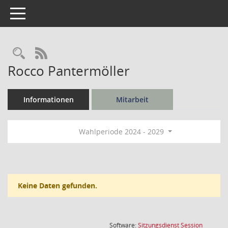
Toggle navigation
Rechercheauswahl
RSS-Feed
Rocco Pantermöller
Informationen
Mitarbeit
Wahlperiode 2024 - 2029
Keine Daten gefunden.
(Wird in
Software:
Sitzungsdienst
Session