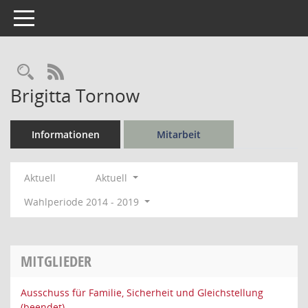
Toggle navigation
Rechercheauswahl
RSS-Feed
Brigitta Tornow
Informationen
Mitarbeit
Aktuell
Aktuell
Wahlperiode 2014 - 2019
MITGLIEDER
Ausschuss für Familie, Sicherheit und Gleichstellung
(beendet)